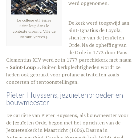
werd opgenomen.
Le collège et l’église
De kerk werd toegewijd aan
Saint-loup dans le
Sint-Ignatius de Loyola,
contexte urbain c. Ville de
stichter van de Jezuïeten
Namur, Verees J.
Orde. Na de opheffing van
de Orde in 1773 door Paus
Clementius XIV werd ze in 1777 parochiekerk met naam
«
Saint-Loup
». Buiten kerkplechtigheden wordt ze
heden ook gebruikt voor profane activiteiten zoals
concerten of tentoonstellingen.
Pieter Huyssens, jezuïetenbroeder en
bouwmeester
De carrière van Pieter Huyssens, als bouwmeester voor
de Jezuïeten Orde, begon met het oprichten van de
Jezuïetenkerk in Maastricht (1606). Daarna in
Antwerpen (Sint-Carolus-Boromeüskerk 1614). Heel