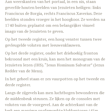
Aan weerskanten van het portaal, in een nis, staan
geverfde houten beelden van Jezuïeten heiligen: links
Franciscus de Borgia, rechts Franciscus Xaverius. Deze
beelden stonden vroeger in het hoogkoor. Ze werden na
1740 buiten geplaatst om een belangrijker visueel
imago van de Jezuïeten te geven.
Op het tweede register, een hoog venster tussen twee
gevleugelde voluten met leeuwenklauwen.
Op het derde register, onder het driehoekig fronton
bekroond met een kruis, kan men het monogram van de
Jezuïeten lezen (IHS). “Jesus Hominum Salvator” (Jezus
Redder van de Mens).
In het geheel staan er zes vuurpotten op het tweede en
derde register.
Langs de zijgevels kan men luchtbogen bewonderen die
de middenbeuk steunen. Ze lijken op de consoles met
voluten van de voorgevel. Aan de achterkant van de
kerk een massieve onafgewerkte klokkentoren (45m