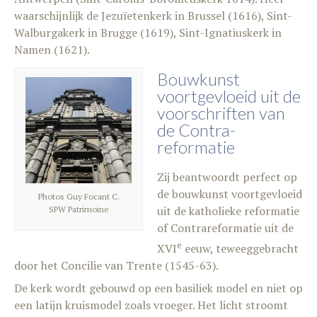
waarschijnlijk de Jezuïetenkerk in Brussel (1616), Sint-
Walburgakerk in Brugge (1619), Sint-Ignatiuskerk in
Namen (1621).
Bouwkunst
voortgevloeid uit de
voorschriften van
de Contra-
reformatie
Zij beantwoordt perfect op
de bouwkunst voortgevloeid
Photos Guy Focant C.
uit de katholieke reformatie
SPW Patrimoine
of Contrareformatie uit de
e
XVI
eeuw, teweeggebracht
door het Concilie van Trente (1545-63).
De kerk wordt gebouwd op een basiliek model en niet op
een latijn kruismodel zoals vroeger. Het licht stroomt