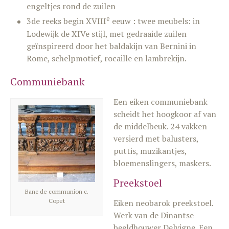
engeltjes rond de zuilen
e
3de reeks begin XVIII
eeuw : twee meubels: in
Lodewijk de XIVe stijl, met gedraaide zuilen
geïnspireerd door het baldakijn van Bernini in
Rome, schelpmotief, rocaille en lambrekijn.
Communiebank
Een eiken communiebank
scheidt het hoogkoor af van
de middelbeuk. 24 vakken
versierd met balusters,
puttis, muzikantjes,
bloemenslingers, maskers.
Preekstoel
Banc de communion c.
Copet
Eiken neobarok preekstoel.
Werk van de Dinantse
beeldhouwer Delvigne. Een