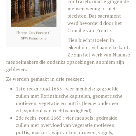
contrareformatie gingen de
mensen weinig of niet
biechten. Dat sacrament
werd bevorderd door het
Concilie van Trente.
Photos Guy Focant C.
SPW Patrimoine
Tien biechtstoelen in
eikenhout, vijf aan elke kant.
Ze zijn het werk van Naamse
meubelmakers die ondanks opzoekingen anoniem zijn
gebleven.
Ze werden gemaakt in drie reeksen:
1ste reeks rond 1655 : vier meubels: gegroefde
zuilen met Korinthische kapitelen, geometrische
motieven, vegetatie en puttis (leeuw onder een
zit, symbool van rechtvaardigheid)
2de reeks rond 1665 : vier meubels: gedraaide
zuilen met overvloed van vegetatie motieven,
puttis, maskers, wijnranken, druiven, vogels,