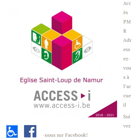
Acc
ès
PM
R
Adr
ess
ez-
vou
s à
l’ac
cue
il
Sui
vez
-nous sur Facebook!