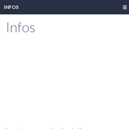
INFOS
Infos
This page can't load Google Maps correctly.
OK
Do you own this website?