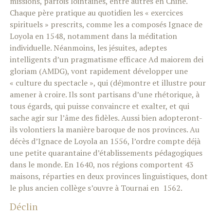
missions, parfois lointaines, entre autres en Chine.
Chaque père pratique au quotidien les « exercices
spirituels » prescrits, comme les a composés Ignace de
Loyola en 1548, notamment dans la méditation
individuelle. Néanmoins, les jésuites, adeptes
intelligents d’un pragmatisme efficace Ad maiorem dei
gloriam (AMDG), vont rapidement développer une
« culture du spectacle », qui (dé)montre et illustre pour
amener à croire. Ils sont partisans d’une rhétorique, à
tous égards, qui puisse convaincre et exalter, et qui
sache agir sur l’âme des fidèles. Aussi bien adopteront-
ils volontiers la manière baroque de nos provinces. Au
décès d’Ignace de Loyola an 1556, l’ordre compte déjà
une petite quarantaine d’établissements pédagogiques
dans le monde. En 1640, nos régions comportent 43
maisons, réparties en deux provinces linguistiques, dont
le plus ancien collège s’ouvre à Tournai en 1562.
Déclin