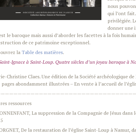
nous pouvons
qui l’ont fai
privilégiée. 
donner une in
est le baroque mais aussi d’aborder les facettes à la fois humai
struction de ce patrimoine exceptionnel.
ouvrez la
Table des matières
.
Saint-Ignace à Saint-Loup. Quatre siècles d’un joyau baroque à 
ie-Christine Claes. Une édition de la Société archéologique d
 pages abondamment illustrées – En vente à l’accueil de l’égli
—————————————————————————————————
res ressources
ONNENFANT, La suppression de la Compagnie de Jésus dans les
25
BORGNET, De la restauration de l’église Saint-Loup à Namur, d