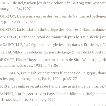
BRAUN, Die Belgischen jesuitenkirchen. Ein Beitrag zur Geschi
bourg-en-Br.,1907
COURTOY, L’ancienne église des Jésuites de Namur, actuelleme
7, p. 1-32 et 257-285
COURTOY, La fondation du Collège des Jésuites à Namur, dans 
DANHAIVE, L’Athénée royal de Namur depuis le XVIe siècle jus
de DAINVILLE, La Légende du style jésuite, dans « Etudes », n° 
. de SAUMERY, Les délices du païs de Liège (…) et de la Comté d
DE SMET, Pieter Huyssens, architect van de Sint-Walburgagerk,
chiedenis », Bruges, 1982, p. 77-86
GROESSENS, Les marbres et pierres blanches de Belgique, dans 
s les pays limitrophes », Paris, 1991, p. 65-77
MOISY, Les églises jésuites de l’ancienne assistance de France, 
PARENT, L’architecture des Pays-Bas méridionaux (Belgique et
IIe siècles, Paris-Bruxelles, 1926