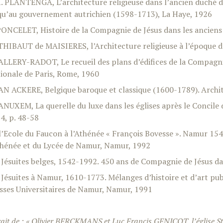
H. PLANTENGA, L’architecture religieuse dans l’ancien duché 
qu’au gouvernement autrichien (1598-1713), La Haye, 1926
PONCELET, Histoire de la Compagnie de Jésus dans les anciens 
THIBAUT de MAISIERES, l’Architecture religieuse à l’époque d
VALLERY-RADOT, Le recueil des plans d’édifices de la Compagni
ionale de Paris, Rome, 1960
VAN ACKERE, Belgique baroque et classique (1600-1789). Archi
VANUXEM, La querelle du luxe dans les églises après le Concile d
4, p. 48-58
l’Ecole du Faucon à l’Athénée « François Bovesse ». Namur 15
thénée et du Lycée de Namur, Namur, 1992
 Jésuites belges, 1542-1992. 450 ans de Compagnie de Jésus da
 Jésuites à Namur, 1610-1773. Mélanges d’histoire et d’art publ
sses Universitaires de Namur, Namur, 1991
rait de : « Olivier BERCKMANS et Luc Francis GENICOT, l’église S