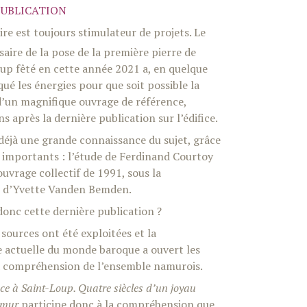
PUBLICATION
re est toujours stimulateur de projets. Le
aire de la pose de la première pierre de
oup fêté en cette année 2021 a, en quelque
ué les énergies pour que soit possible la
d’un magnifique ouvrage de référence,
s après la dernière publication sur l’édifice.
déjà une grande connaissance du sujet, grâce
s importants : l’étude de Ferdinand Courtoy
ouvrage collectif de 1991, sous la
n d’Yvette Vanden Bemden.
onc cette dernière publication ?
sources ont été exploitées et la
 actuelle du monde baroque a ouvert les
 compréhension de l’ensemble namurois.
ce à Saint-Loup. Quatre siècles d’un joyau
amur
participe donc à la compréhension que