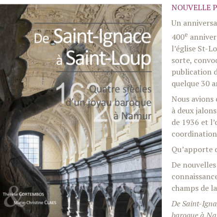
NOUVELLE 
Un anniversai
e
400
annivers
l’église St-L
sorte, convoq
publication 
quelque 30 an
Nous avions 
à deux jalon
de 1936 et l’
coordinatio
Qu’apporte d
De nouvelles 
connaissance
champs de la
De Saint-Igna
baroque à N