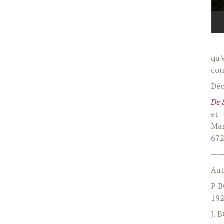
qu’
con
Déc
De 
et
Mar
672
—
Aut
P B
19
J. 