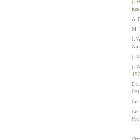
J.-
jus
A. 
M. 
J. 
Nat
J. 
J. 
197
De 
l’A
Les
Les
Pre
Ext