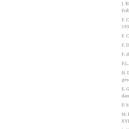
J. 
Fri
F. 
193
F. 
F. 
F. 
P.L
H. 
ges
E. 
dan
P. 
M. 
XVI